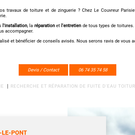
s travaux de toiture et de zinguerie ? Chez Le Couvreur Parisi
rie.
ns
l'installation
, la
réparation
et
l'entretien
de tous types de toitures.
ous accompagner.
alisé et bénéficier de conseils avisés. Nous serons ravis de vous
Devis / Contact
06 74 35 74 58
IE
RECHERCHE ET RÉPARATION DE FUITE D'EAU TOITU
-LE-PONT