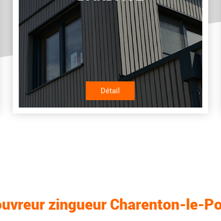
Détail
uvreur zingueur Charenton-le-P